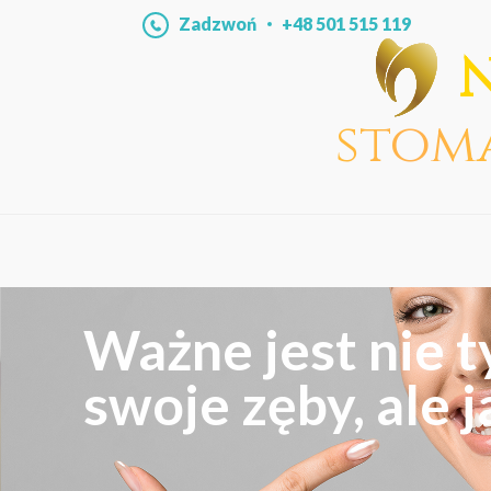
Zadzwoń
+48 501 515 119
N
stom
Stomatologia to
powodów do uśm